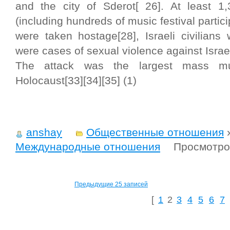
and the city of Sderot[ 26]. At least 1,3
(including hundreds of music festival partici
were taken hostage[28], Israeli civilian
were cases of sexual violence against Israe
The attack was the largest mass m
Holocaust[33][34][35] (1)
anshay
Общественные отношения
Международные отношения
Просмотро
Предыдущие 25 записей
[
1
2
3
4
5
6
7